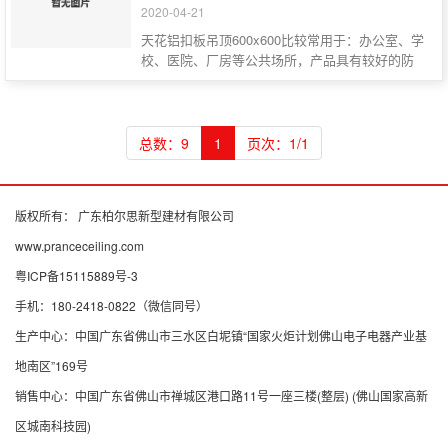
2020-04-21
天花铝扣板吊顶600x600比较常用于：办公室、学
校、医院、厂房等公共场所，产品具有较好的防
火、防潮…
总数：9
1
页次：1/1
版权所有： 广东柏尔思新型建材有限公司
www.pranceceiling.com
粤ICP备15115889号-3
手机：180-2418-0822（微信同号）
生产中心：中国广东省佛山市三水区白坭镇“国家火炬计划佛山电子电器产业基
地南区”169号
销售中心：中国广东省佛山市禅城区港口路11号一座三楼(整层) (佛山国家高新
区城南科技园)